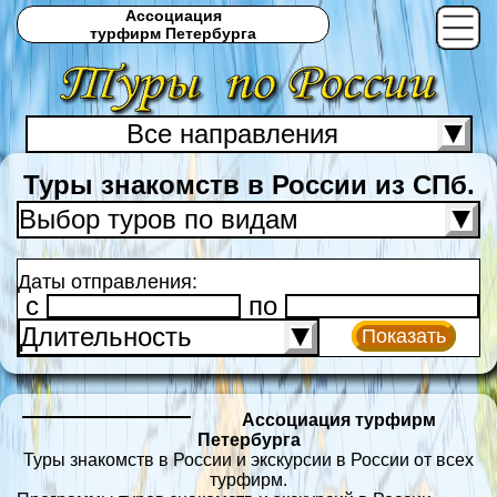
Ассоциация
турфирм Петербурга
Все направления
С
Туры знакомств в России из СПб.
Выбор туров по видам
Даты отправления:
c
по
Длительность
Показать
Ассоциация турфирм
Петербурга
Туры знакомств в России и экскурсии в России от всех
турфирм.