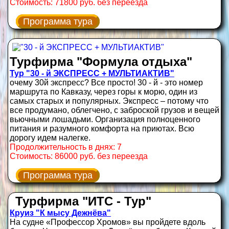
Стоимость: 71800 руб. без переезда
Программа тура
Турфирма "Формула отдыха"
Тур "30 - й ЭКСПРЕСС + МУЛЬТИАКТИВ"
очему 30й экспресс? Все просто! 30 - й - это номер
маршрута по Кавказу, через горы к морю, один из
самых старых и популярных. Экспресс – потому что
все продумано, облегчено, с заброской грузов и вещей
вьючными лошадьми. Организация полноценного
питания и разумного комфорта на приютах. Всю
дорогу идем налегке.
Продолжительность в днях: 7
Стоимость: 86000 руб. без переезда
Программа тура
Турфирма "ИТС - Тур"
Круиз "К мысу Дежнёва"
На судне «Профессор Хромов» вы пройдете вдоль