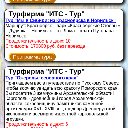
Турфирма "ИТС - Тур"
Тур "Мы в Сибири: из Красноярска в Норильск"
Маршрут: Красноярск – парк «Красноярские Столбы»
– Дудинка – Норильск – оз. Лама – плато Путорана –
Норильск
Продолжительность в днях: 10
Стоимость: 170800 руб. без переезда
Программа тура
Турфирма "ИТС - Тур"
Тур "Ожерелье северного края"
Приглашаем вас в путешествие по Русскому Северу,
чтобы воочию увидеть всю красоту Поморского края!
Вы посетите 3 жемчужины Архангельской области!
Каргополь - древнейший город Архангельской
области, сокровищницу памятников каменной
архитектуры XVI - XVIII вв. , шедевр Древнерусской
иконописи и всемирно известной каргопольской
игрушки.
Продолжительность в днях: 6