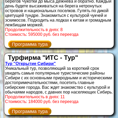
берегов Чукотки до мыса Дежнёва и обратно. Каждый
день будете высаживаться на берега нетронутых
островов и национальных поселков. Гулять по дикой
цветущей тундре. Знакомиться с культурой чукчей и
эскимосов. Подходить на лодках к китам и громадным
лежбищам моржей.
Продолжительность в днях: 8
Стоимость: 595000 руб. без переезда
Программа тура
Турфирма "ИТС - Тур"
Тур "Открытие Сибири"
Уникальный тур, позволяющий за короткий срок
увидеть самые популярные туристические районы
Сибири с их основными природными и историческими
достопримечательностями, посетить главные
сибирские города. Вас ждет знакомство с культурой и
обычаями народов, с давних пор населяющих Сибирь.
Продолжительность в днях: 11
Стоимость: 184000 руб. без переезда
Программа тура