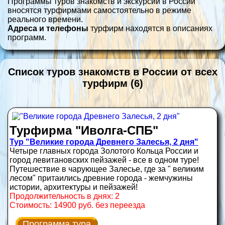
Программы туров знакомств и экскурсий в России
вносятся турфирмами самостоятельно в режиме
реального времени.
Адреса и телефоны
турфирм находятся в описаниях
программ.
Список туров знакомств в России от всех
турфирм (6)
Турфирма "Иволга-СПБ"
Тур "Великие города Древнего Залесья, 2 дня"
Четыре главных города Золотого Кольца России и
город левитановских пейзажей - все в одном туре!
Путешествие в чарующее Залесье, где за " великим
лесом" притаились древние города - жемчужины
истории, архитектуры и пейзажей!
Продолжительность в днях: 2
Стоимость: 14900 руб. без переезда
Программа тура