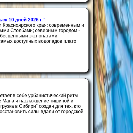
ск 10 дней 2026 г."
 Красноярского края: современным и
тыми Столбами; северным городом -
 бесценными экспонатами;
 самых доступных водопадов плато
етает в себе урбанистический ритм
е Мана и наслаждение тишиной и
рузка в Сибири" создан для тех, кто
осстановить силы вдали от городской