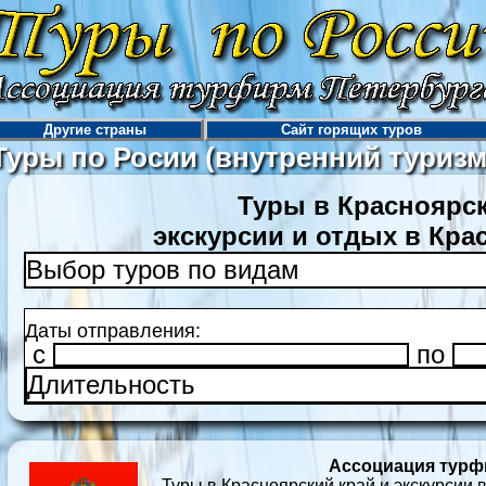
Другие страны
Сайт горящих туров
Туры по Росии (внутренний туризм
Туры в Красноярск
экскурсии и отдых в Кра
Выбор туров по видам
Даты отправления:
c
по
Длительность
Ассоциация турф
Туры в Красноярский край и экскурсии 