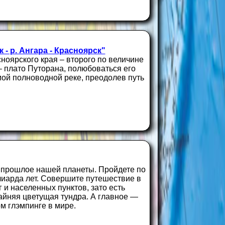
 - р. Ангара - Красноярск"
ноярского края – второго по величине
– плато Путорана, полюбоваться его
мой полноводной реке, преодолев путь
 прошлое нашей планеты. Пройдете по
лиарда лет. Совершите путешествие в
г и населенных пунктов, зато есть
айняя цветущая тундра. А главное —
м глэмпинге в мире.