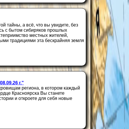
й тайны, а всё, что вы увидите, без
есь с бытом сибиряков прошлых
степриимство местных жителей,
ными традициями эта бескрайняя земля
.09.26 г."
кровищам региона, в котором каждый
рдце Красноярска Вы станете
стории и откроете для себя новые