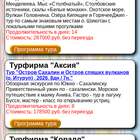
Менделеева. Мыс «Столбчатый», Столбовские
источники, скалы «Белые монахи». Охотское море.
Вулкан Головнина. Озёра Кипящее и ГорячееДжип -
тур по самым знаковым местам о. Шикотан с
локальными пешими прогулками
Продолжительность в днях: 14
Стоимость: 287000 руб. без переезда
Программа тура
Турфирма "Аксия"
Тур "Остров Сахалин и Остров спящих вулканов
(о. Итуруп) . 2026. 8дн / 7н."
Обзорная экскурсия по Южно - Сахалинску.
Приветственный ужин по - сахалински. Морское
путешествие к маяку Анива. Гастро - тур в лагуну
Буссе, мастер - класс по открыванию устриц
Продолжительность в днях: 8
Стоимость: 178500 руб. без переезда
Программа тура
Турфирма "Коралл"