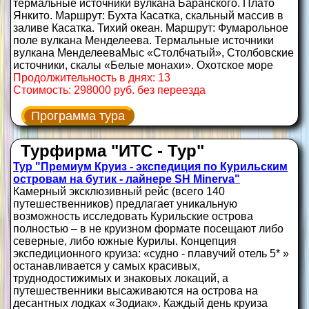
термальные источники вулкана Баранского. Плато
Янкито. Маршрут: Бухта Касатка, скальный массив в
заливе Касатка. Тихий океан. Маршрут: Фумарольное
поле вулкана Менделеева. Термальные источники
вулкана МенделееваМыс «Столбчатый», Столбовские
источники, скалы «Белые монахи». Охотское море
Продолжительность в днях: 13
Стоимость: 298000 руб. без переезда
Программа тура
Турфирма "ИТС - Тур"
Тур "Премиум Круиз - экспедиция по Курильским
островам на бутик - лайнере SH Minerva"
Камерный эксклюзивный рейс (всего 140
путешественников) предлагает уникальную
возможность исследовать Курильские острова
полностью – в не круизном формате посещают либо
северные, либо южные Курилы. Концепция
экспедиционного круиза: «судно - плавучий отель 5* »
останавливается у самых красивых,
труднодостижимых и знаковых локаций, а
путешественники высаживаются на острова на
десантных лодках «Зодиак». Каждый день круиза