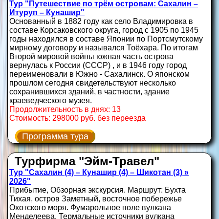
Тур "Путешествие по трём островам: Сахалин –
Итуруп – Кунашир"
Основанный в 1882 году как село Владимировка в
составе Корсаковского округа, город с 1905 по 1945
годы находился в составе Японии по Портсмутскому
мирному договору и назывался Тоёхара. По итогам
Второй мировой войны южная часть острова
вернулась к России (СССР) , и в 1946 году город
переименовали в Южно - Сахалинск. О японском
прошлом сегодня свидетельствуют несколько
сохранившихся зданий, в частности, здание
краеведческого музея.
Продолжительность в днях: 13
Стоимость: 298000 руб. без переезда
Программа тура
Турфирма "Эйм-Травел"
Тур "Сахалин (4) – Кунашир (4) – Шикотан (3) »
2026"
Прибытие, Обзорная экскурсия. Маршрут: Бухта
Тихая, остров Заметный, восточное побережье
Охотского моря. Фумарольное поле вулкана
Менделеева. Термальные источники вулкана