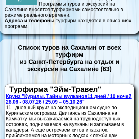
Программы туров и экскурсий на
Сахалине вносятся турфирмами самостоятельно в
режиме реального времени.
Адреса и телефоны
турфирм находятся в описаниях
программ.
Список туров на Сахалин от всех
турфирм
из Санкт-Петербурга на отдых и
экскурсии на Сахалине (63)
Турфирма "Эйм-Травел"
Круиз "Курилы. Тайны вулканов11 дней / 10 ночей
28.06 - 08.07.26 / 25.09 – 05.10.26"
11 - дневный круиз на экспедиционном судне по
Курильским островам. Двигаясь из Сахалина на
Камчатку, мы высаживаемся на труднодоступных
островах, поднимаемся на вулканы и заплываем в
кальдеры. А ещё встречаем китов и касаток,
приближаемся на моторных лодках к лежбищам