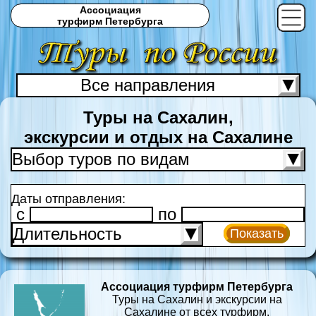
Ассоциация
турфирм Петербурга
Все направления
С
Туры на Сахалин,
экскурсии и отдых на Сахалине
Выбор туров по видам
Даты отправления:
c
по
Длительность
Показать
Ассоциация турфирм Петербурга
Туры на Сахалин и экскурсии на
Сахалине от всех турфирм.