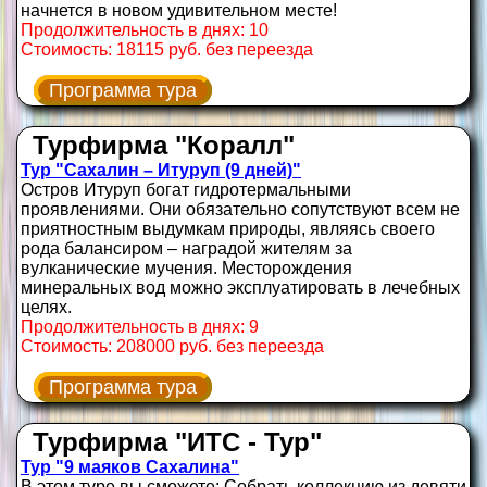
начнется в новом удивительном месте!
Продолжительность в днях: 10
Стоимость: 18115 руб. без переезда
Программа тура
Турфирма "Коралл"
Тур "Сахалин – Итуруп (9 дней)"
Остров Итуруп богат гидротермальными
проявлениями. Они обязательно сопутствуют всем не
приятностным выдумкам природы, являясь своего
рода балансиром – наградой жителям за
вулканические мучения. Месторождения
минеральных вод можно эксплуатировать в лечебных
целях.
Продолжительность в днях: 9
Стоимость: 208000 руб. без переезда
Программа тура
Турфирма "ИТС - Тур"
Тур "9 маяков Сахалина"
В этом туре вы сможете: Собрать коллекцию из девяти