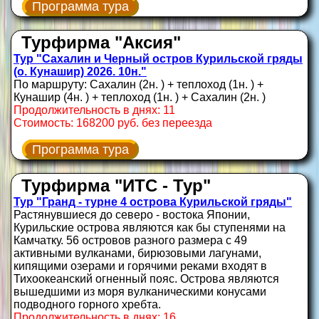
Программа тура
Турфирма "Аксия"
Тур "Сахалин и Черный остров Курильской гряды
(о. Кунашир) 2026. 10н."
По маршруту: Сахалин (2н. ) + теплоход (1н. ) +
Кунашир (4н. ) + теплоход (1н. ) + Сахалин (2н. )
Продолжительность в днях: 11
Стоимость: 168200 руб. без переезда
Программа тура
Турфирма "ИТС - Тур"
Тур "Гранд - турне 4 острова Курильской гряды"
Растянувшиеся до северо - востока Японии,
Курильские острова являются как бы ступенями на
Камчатку. 56 островов разного размера с 49
активными вулканами, бирюзовыми лагунами,
кипящими озерами и горячими реками входят в
Тихоокеанский огненный пояс. Острова являются
вышедшими из моря вулканическими конусами
подводного горного хребта.
Продолжительность в днях: 16