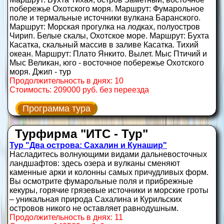
побережье Охотского моря. Маршрут: Фумарольное
поле и термальные источники вулкана Баранского.
Маршрут: Морская прогулка на лодках, полуостров
Чирип. Белые скалы, Охотское море. Маршрут: Бухта
Касатка, скальный массив в заливе Касатка. Тихий
океан. Маршрут: Плато Янкито. Вылет. Мыс Птичий и
Мыс Великан, юго - восточное побережье Охотского
моря. Джип - тур
Продолжительность в днях: 10
Стоимость: 209000 руб. без переезда
Программа тура
Турфирма "ИТС - Тур"
Тур "Два острова: Сахалин и Кунашир"
Насладитесь волнующими видами дальневосточных
ландшафтов: здесь озера и вулканы сменяют
каменные арки и колонны самых причудливых форм.
Вы осмотрите фумарольные поля и прибрежные
кекуры, горячие грязевые источники и морские гроты
– уникальная природа Сахалина и Курильских
островов никого не оставляет равнодушным.
Продолжительность в днях: 11