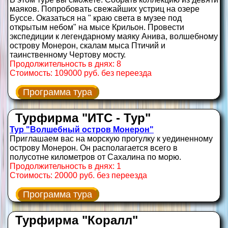
маяков. Попробовать свежайших устриц на озере
Буссе. Оказаться на " краю света в музее под
открытым небом" на мысе Крильон. Провести
экспедиции к легендарному маяку Анива, волшебному
острову Монерон, скалам мыса Птичий и
таинственному Чертову мосту.
Продолжительность в днях: 8
Стоимость: 109000 руб. без переезда
Программа тура
Турфирма "ИТС - Тур"
Тур "Волшебный остров Монерон"
Приглашаем вас на морскую прогулку к уединенному
острову Монерон. Он располагается всего в
полусотне километров от Сахалина по морю.
Продолжительность в днях: 1
Стоимость: 20000 руб. без переезда
Программа тура
Турфирма "Коралл"