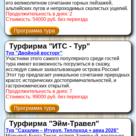
его великолепном сочетании горных пейзажей,
альпийских лугов и непроходимых скалистых ущелий.
Продолжительность в днях: 2
Стоимость: 54000 руб. без переезда
Программа тура
Турфирма "ИТС - Тур"
Тур "Двойной восторг"
Участники этого самого популярного среди гостей
тура имеют возможность погрузиться в сказку,
исследуя самые захватывающие острова России!
Этот тур предлагает уникальное сочетание природных
красот, исторических достопримечательностей, и
гастрономических открытий.
Продолжительность в днях: 7
Стоимость: 99000 руб. без переезда
Программа тура
Турфирма "Эйм-Травел"
Тур "Сахалин – Итуруп. Теплоход + авиа 2026"
Маршрут: Бухта Тихая, остров Заметный, восточное