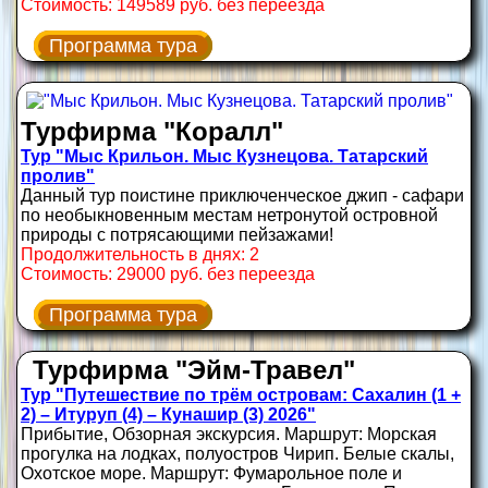
Стоимость: 149589 руб. без переезда
Программа тура
Турфирма "Коралл"
Тур "Мыс Крильон. Мыс Кузнецова. Татарский
пролив"
Данный тур поистине приключенческое джип - сафари
по необыкновенным местам нетронутой островной
природы с потрясающими пейзажами!
Продолжительность в днях: 2
Стоимость: 29000 руб. без переезда
Программа тура
Турфирма "Эйм-Травел"
Тур "Путешествие по трём островам: Сахалин (1 +
2) – Итуруп (4) – Кунашир (3) 2026"
Прибытие, Обзорная экскурсия. Маршрут: Морская
прогулка на лодках, полуостров Чирип. Белые скалы,
Охотское море. Маршрут: Фумарольное поле и