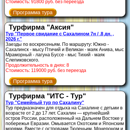
Стоимость: 91800 руб. без переезда
Программа тура
Турфирма "Аксия"
Тур "Первое свидание с Сахалином 7н / .8 дн. ,
2026 г."
Заезды по воскресеньям. По маршруту: Южно -
Сахалинск - мысу Птичий и Великан - маяк Анива, мыс
Мраморный - лагуна Буссе - мыс Тихий - маяк
Слепиковского.
Продолжительность в днях: 8
Стоимость: 119000 руб. без переезда
Программа тура
Турфирма "ИТС - Тур"
Тур "Семейный тур по Сахалину"
Тур предназначен для отдыха на Сахалине с детьми в
возрасте от 2 до 17 лет. Сахалин — крупнейший
остров России, расположенный на Дальнем Востоке у
побережья Евразии. Омывается Охотским и Японским
морями. Вместе с островами Тюленьим, Монероном и