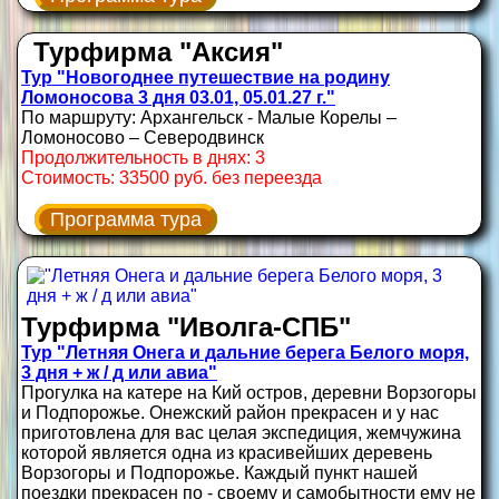
Турфирма "Аксия"
Тур "Новогоднее путешествие на родину
Ломоносова 3 дня 03.01, 05.01.27 г."
По маршруту: Архангельск - Малые Корелы –
Ломоносово – Северодвинск
Продолжительность в днях: 3
Стоимость: 33500 руб. без переезда
Программа тура
Турфирма "Иволга-СПБ"
Тур "Летняя Онега и дальние берега Белого моря,
3 дня + ж / д или авиа"
Прогулка на катере на Кий остров, деревни Ворзогоры
и Подпорожье. Онежский район прекрасен и у нас
приготовлена для вас целая экспедиция, жемчужина
которой является одна из красивейших деревень
Ворзогоры и Подпорожье. Каждый пункт нашей
поездки прекрасен по - своему и самобытности ему не