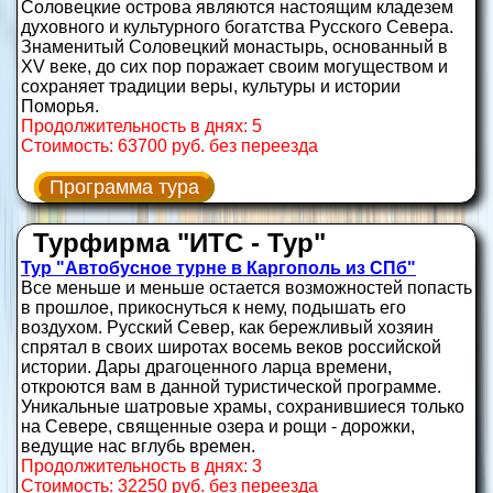
Соловецкие острова являются настоящим кладезем
духовного и культурного богатства Русского Севера.
Знаменитый Соловецкий монастырь, основанный в
XV веке, до сих пор поражает своим могуществом и
сохраняет традиции веры, культуры и истории
Поморья.
Продолжительность в днях: 5
Стоимость: 63700 руб. без переезда
Программа тура
Турфирма "ИТС - Тур"
Тур "Автобусное турне в Каргополь из СПб"
Все меньше и меньше остается возможностей попасть
в прошлое, прикоснуться к нему, подышать его
воздухом. Русский Север, как бережливый хозяин
спрятал в своих широтах восемь веков российской
истории. Дары драгоценного ларца времени,
откроются вам в данной туристической программе.
Уникальные шатровые храмы, сохранившиеся только
на Севере, священные озера и рощи - дорожки,
ведущие нас вглубь времен.
Продолжительность в днях: 3
Стоимость: 32250 руб. без переезда