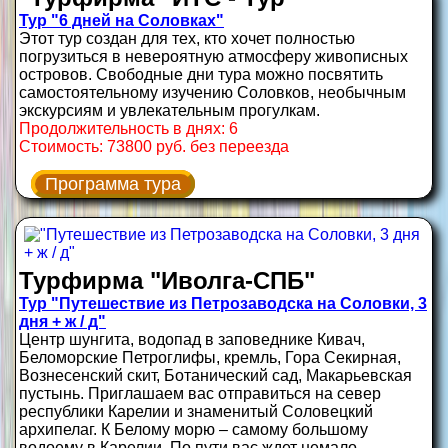
Тур "6 дней на Соловках"
Этот тур создан для тех, кто хочет полностью
погрузиться в невероятную атмосферу живописных
островов. Свободные дни тура можно посвятить
самостоятельному изучению Соловков, необычным
экскурсиям и увлекательным прогулкам.
Продолжительность в днях: 6
Стоимость: 73800 руб. без переезда
Программа тура
Турфирма "Иволга-СПБ"
Тур "Путешествие из Петрозаводска на Соловки, 3
дня + ж / д"
Центр шунгита, водопад в заповеднике Кивач,
Беломорские Петроглифы, кремль, Гора Секирная,
Вознесенский скит, Ботанический сад, Макарьевская
пустынь. Приглашаем вас отправиться на север
республики Карелии и знаменитый Соловецкий
архипелаг. К Белому морю – самому большому
водоему в Карелии. По пути вас ждет немало