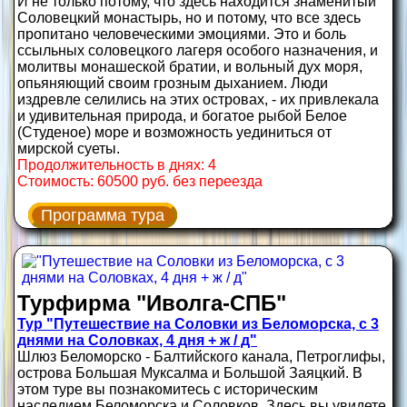
И не только потому, что здесь находится знаменитый
Соловецкий монастырь, но и потому, что все здесь
пропитано человеческими эмоциями. Это и боль
ссыльных соловецкого лагеря особого назначения, и
молитвы монашеской братии, и вольный дух моря,
опьяняющий своим грозным дыханием. Люди
издревле селились на этих островах, - их привлекала
и удивительная природа, и богатое рыбой Белое
(Студеное) море и возможность уединиться от
мирской суеты.
Продолжительность в днях: 4
Стоимость: 60500 руб. без переезда
Программа тура
Турфирма "Иволга-СПБ"
Тур "Путешествие на Соловки из Беломорска, с 3
днями на Соловках, 4 дня + ж / д"
Шлюз Беломорско - Балтийского канала, Петроглифы,
острова Большая Муксалма и Большой Заяцкий. В
этом туре вы познакомитесь с историческим
наследием Беломорска и Соловков. Здесь вы увидете