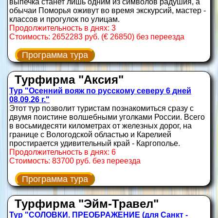
выпечка станет лишь одним из символов радушия, а
обычаи Поморья оживут во время экскурсий, мастер -
классов и прогулок по улицам.
Продолжительность в днях: 3
Стоимость: 2652283 руб. (€ 26850) без переезда
Программа тура
Турфирма "Аксия"
Тур "Осенний вояж по русскому северу 6 дней
08.09.26 г."
Этот тур позволит туристам познакомиться сразу с
двумя поистине волшебными уголками России. Всего
в восьмидесяти километрах от железных дорог, на
границе с Вологодской областью и Карелией
простирается удивительный край - Каргополье.
Продолжительность в днях: 6
Стоимость: 83700 руб. без переезда
Программа тура
Турфирма "Эйм-Травел"
Тур "СОЛОВКИ. ПРЕОБРАЖЕНИЕ (для Санкт -