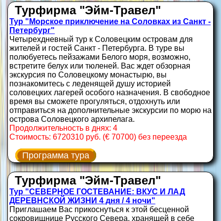
Турфирма "Эйм-Травел"
Тур "Морское приключение на Соловках из Санкт -
Петербург"
Четырехдневный тур к Соловецким островам для
жителей и гостей Санкт - Петербурга. В туре вы
полюбуетесь пейзажами Белого моря, возможно,
встретите белух или тюленей. Вас ждет обзорная
экскурсия по Соловецкому монастырю, вы
познакомитесь с леденящей душу историей
соловецких лагерей особого назначения. В свободное
время вы сможете прогуляться, отдохнуть или
отправиться на дополнительные экскурсии по морю на
острова Соловецкого архипелага.
Продолжительность в днях: 4
Стоимость: 6720310 руб. (€ 70700) без переезда
Программа тура
Турфирма "Эйм-Травел"
Тур "СЕВЕРНОЕ ГОСТЕВАНИЕ: ВКУС И ЛАД
ДЕРЕВНСКОЙ ЖИЗНИ 4 дня / 4 ночи"
Приглашаем Вас прикоснуться к этой бесценной
сокровищнице Русского Севера, хранящей в себе