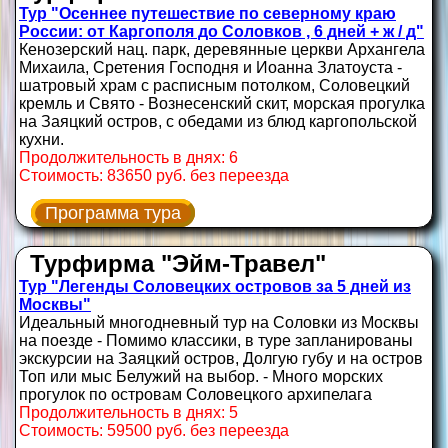
Тур "Осеннее путешествие по северному краю
России: от Каргополя до Соловков , 6 дней + ж / д"
Кенозерский нац. парк, деревянные церкви Архангела
Михаила, Сретения Господня и Иоанна Златоуста -
шатровый храм с расписным потолком, Соловецкий
кремль и Свято - Вознесенский скит, морская прогулка
на Заяцкий остров, с обедами из блюд каргопольской
кухни.
Продолжительность в днях: 6
Стоимость: 83650 руб. без переезда
Программа тура
Турфирма "Эйм-Травел"
Тур "Легенды Соловецких островов за 5 дней из
Москвы"
Идеальный многодневный тур на Соловки из Москвы
на поезде - Помимо классики, в туре запланированы
экскурсии на Заяцкий остров, Долгую губу и на остров
Топ или мыс Белужий на выбор. - Много морских
прогулок по островам Соловецкого архипелага
Продолжительность в днях: 5
Стоимость: 59500 руб. без переезда