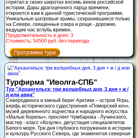
спрятал в своих широтах восемь веков российской
истории. Дары драгоценного ларца времени,
откроются вам в данной туристической программе.
Уникальные шатровые храмы, сохранившиеся только
на Севере, священные озера и рощи - дорожки,
ведущие нас вглубь времен.
Продолжительность в днях: 3
Стоимость: 54500 руб. без переезда
Программа тура
Турфирма "Иволга-СПБ"
Тур "Архангельск: три волшебных дня, 3 дня + ж /
д или авиа"
Северодвинск и южный берег Арктики – остров Ягры,
верфь исторического судостроения «Поморский коч»,
музей деревянного зодчества и народного искусства
«Малые Корелы», проспект Чумбарова - Лучинского,
мастер - класс «Козули», дегустация специалитетов
Белого моря. Три дня глубокого погружения в историю
и культуру Русского Севера, где знаменитая северная