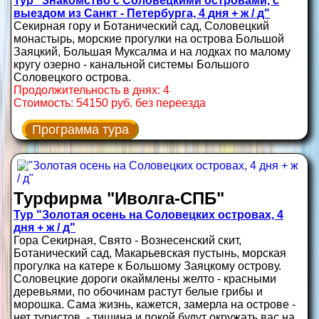
Тур "Знакомство с Соловецкими островами, с
выездом из Санкт - Петербурга, 4 дня + ж / д"
Секирная гору и Ботанический сад, Соловецкий
монастырь, морские прогулки на острова Большой
Заяцкий, Большая Муксалма и на лодках по малому
кругу озерно - канальной системы Большого
Соловецкого острова.
Продолжительность в днях: 4
Стоимость: 54150 руб. без переезда
Программа тура
Турфирма "Иволга-СПБ"
Тур "Золотая осень на Соловецких островах, 4
дня + ж / д"
Гора Секирная, Свято - Вознесенский скит,
Ботанический сад, Макарьевская пустынь, морская
прогулка на катере к Большому Заяцкому острову.
Соловецкие дороги окаймлены желто - красными
деревьями, по обочинам растут белые грибы и
морошка. Сама жизнь, кажется, замерла на острове -
нет туристов, - тишина и покой будут окружать вас на