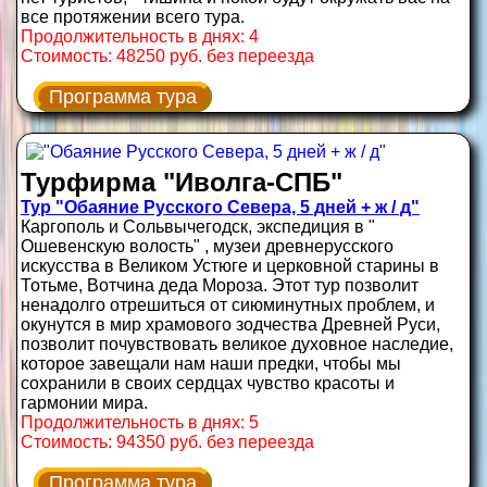
все протяжении всего тура.
Продолжительность в днях: 4
Стоимость: 48250 руб. без переезда
Программа тура
Турфирма "Иволга-СПБ"
Тур "Обаяние Русского Севера, 5 дней + ж / д"
Каргополь и Сольвычегодск, экспедиция в "
Ошевенскую волость" , музеи древнерусского
искусства в Великом Устюге и церковной старины в
Тотьме, Вотчина деда Мороза. Этот тур позволит
ненадолго отрешиться от сиюминутных проблем, и
окунутся в мир храмового зодчества Древней Руси,
позволит почувствовать великое духовное наследие,
которое завещали нам наши предки, чтобы мы
сохранили в своих сердцах чувство красоты и
гармонии мира.
Продолжительность в днях: 5
Стоимость: 94350 руб. без переезда
Программа тура