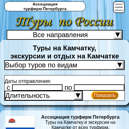
Ассоциация
турфирм Петербурга
Все направления
С
Туры на Камчатку,
экскурсии и отдых на Камчатке
Выбор туров по видам
Даты отправления:
c
по
Длительность
Показать
Ассоциация турфирм Петербурга
Туры на Камчатку и экскурсии на
Камчатке от всех турфирм.