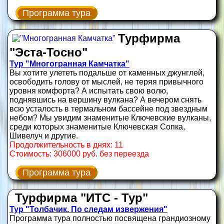
Программа тура
Турфирма
"Эста-Тосно"
Тур "Многогранная Камчатка"
Вы хотите улететь подальше от каменных джунглей,
освободить голову от мыслей, не теряя привычного
уровня комфорта? А испытать свою волю,
поднявшись на вершину вулкана? А вечером снять
всю усталость в термальном бассейне под звездным
небом? Мы увидим знаменитые Ключевские вулканы,
среди которых знаменитые Ключевская Сопка,
Шивелуч и другие.
Продолжительность в днях: 11
Стоимость: 306000 руб. без переезда
Программа тура
Турфирма "ИТС - Тур"
Тур "Толбачик. По следам извержения"
Программа тура полностью посвящена грандиозному