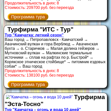
Продолжительность в днях: 8
Стоимость: 209700 руб. без переезда
Программа тура
Турфирма "ИТС - Тур"
Тур "Камчатка: летний сезон"
Ваш город → Петропавловск - Камчатский →
Авачинский вулкан и гора Верблюд → Авачинская
бухта → о. Старичков → Малая долина гейзеров →
Мутновский вулкан → Малкинские термальные
источники → сплав на рафтах по р. Быстрой* →
Корякское этническое стойбище* → питомник ездовых
собак* → Ваш город
Продолжительность в днях: 8
Стоимость: 138100 руб. без переезда
Программа тура
Турфирма
"Эста-Тосно"
Тур "Камчатка – огонь и вода 10 дней"