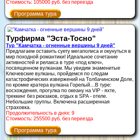
Стоимость: 105000 руб. без переезда
Программа тура
Турфирма "Эста-Тосно"
Тур "Камчатка - огненные вершины 9 дней"
Предлагаем оставить суету мегаполиса и окунуться в
мир походной романтики! Идеальное сочетание
активностей и релакса в туре «под ключ»,
посвященном вулканам. Мы увидим знаменитые
Ключевские вулканы, пройдемся по следам
катастрофических извержений на Толбачинском Доле,
по кромке кратера вулкана Горелый…В туре:
восхождения, прогулка по океану на VIP - яхте,
треккинг без рюкзаков, отдых в SPA - отеле.
Небольшие группы. Включена расширенная
страховка.
Продолжительность в днях: 9
Стоимость: 255500 руб. без переезда
Программа тура