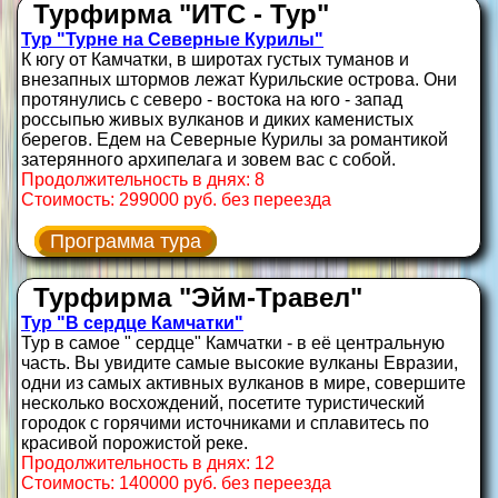
Турфирма "ИТС - Тур"
Тур "Турне на Северные Курилы"
К югу от Камчатки, в широтах густых туманов и
внезапных штормов лежат Курильские острова. Они
протянулись с северо - востока на юго - запад
россыпью живых вулканов и диких каменистых
берегов. Едем на Северные Курилы за романтикой
затерянного архипелага и зовем вас с собой.
Продолжительность в днях: 8
Стоимость: 299000 руб. без переезда
Программа тура
Турфирма "Эйм-Травел"
Тур "В сердце Камчатки"
Тур в самое " сердце" Камчатки - в её центральную
часть. Вы увидите самые высокие вулканы Евразии,
одни из самых активных вулканов в мире, совершите
несколько восхождений, посетите туристический
городок с горячими источниками и сплавитесь по
красивой порожистой реке.
Продолжительность в днях: 12
Стоимость: 140000 руб. без переезда