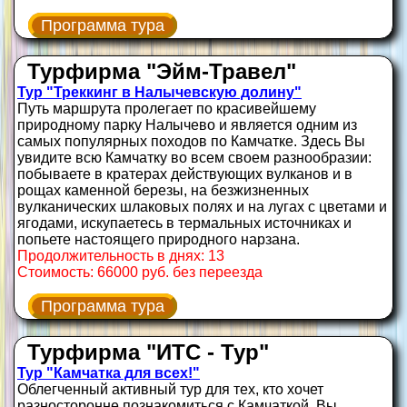
Программа тура
Турфирма "Эйм-Травел"
Тур "Треккинг в Налычевскую долину"
Путь маршрута пролегает по красивейшему
природному парку Налычево и является одним из
самых популярных походов по Камчатке. Здесь Вы
увидите всю Камчатку во всем своем разнообразии:
побываете в кратерах действующих вулканов и в
рощах каменной березы, на безжизненных
вулканических шлаковых полях и на лугах с цветами и
ягодами, искупаетесь в термальных источниках и
попьете настоящего природного нарзана.
Продолжительность в днях: 13
Стоимость: 66000 руб. без переезда
Программа тура
Турфирма "ИТС - Тур"
Тур "Камчатка для всех!"
Облегченный активный тур для тех, кто хочет
разносторонне познакомиться с Камчаткой. Вы