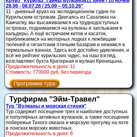
Круиз "Курилы. Тайны вулканов11 дней / 10 ночей
28.06 - 08.07.26 / 25.09 – 05.10.26"
11 - дневный круиз на экспедиционном судне по
Курильским островам. Двигаясь из Сахалина на
Камчатку, мы высаживаемся на труднодоступных
островах, поднимаемся на вулканы и заплываем в
кальдеры. А ещё встречаем китов и касаток,
приближаемся на моторных лодках к лежбищам
тюленей и гигантским птичьим базарам и нежимся в
термальных ваннах. Здесь всё достойно удивления, и
всё же рейтинг курильских чудес, на наш взгляд,
возглавляют бухта Кратерная и вулкан Креницына.
Продолжительность в днях: 11
Стоимость: 770000 руб. без переезда
Программа тура
Турфирма "Эйм-Травел"
Тур "Вулканы и морская стихия"
Тур содержит посещение трех и наиболее доступных
и популярных активных вулканов, а также посещение
побережья Тихого океана и морскую прогулку на яхте
в поисках морских животных.
Продолжительность в днях: 8