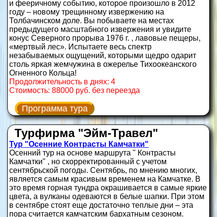
и фееричному событию, которое произошло в 2012
году – новому трещинному извержению на
Толбачинском доле. Вы побываете на местах
предыдущего масштабного извержения и увидите
конус Северного прорыва 1976 г. , лавовые пещеры,
«мертвый лес». Испытаете весь спектр
незабываемых ощущений, которыми щедро одарит
столь яркая жемчужина в ожерелье Тихоокеанского
Огненного Кольца!
Продолжительность в днях: 4
Стоимость: 88000 руб. без переезда
Программа тура
Турфирма "Эйм-Травел"
Тур "Осенние Контрасты Камчатки"
Осенний тур на основе маршрута " Контрасты
Камчатки" , но скорректированный с учетом
сентябрьской погоды. Сентябрь, по мнению многих,
является самым красивым временем на Камчатке. В
это время горная тундра окрашивается в самые яркие
цвета, а вулканы одеваются в белые шапки. При этом
в сентябре стоят еще достаточно теплые дни – эта
пора считается камчатским бархатным сезоном.