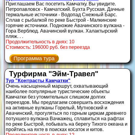
Приглашаем Вас посетить Камчатку. Вы увидите.
Петропавловск - Камчатский. Бухта Русская. Дачные
термальные источники - Водопад Снежный Барс.
Сплав с рыбалкой по реке Быстрой - Малкинские
горячие источники. Подножие Авачинского вулкана -
Гора Верблюд. Авачинский вулкан. Халактырский
пляж. . .
Продолжительность в днях: 10
Стоимость: 196000 руб. без переезда
Программа тура
Турфирма "Эйм-Травел"
Тур "Контрасты Камчатки"
Очень насыщенный маршрут, охватывающий
наиболее популярные туристические объекты
Камчатки без утомительных слишком долгих
переездов. Мы предлагаем совершить восхождения
на активные вулканы Горелый, Мутновский и
Авачинский, прогуляться по горным циркам древнего
потухшего вулкана Вачкажец, сплавиться на рафтах
по реке Быстрой, побывать на берегу Тихого океана и
пройтись на яхте в поисках косаток и китов.
Продолжительность в днях: 12