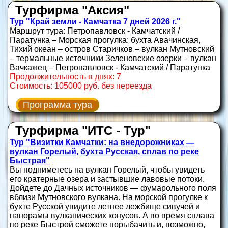
Турфирма "Аксия"
Тур "Край земли - Камчатка 7 дней 2026 г."
Маршрут тура: Петропавловск - Камчатский /
Паратунка ‒ Морская прогулка: бухта Авачинская,
Тихий океан ‒ остров Старичков ‒ вулкан Мутновский
‒ термальные источники Зеленовские озерки ‒ вулкан
Вачкажец ‒ Петропавловск - Камчатский / Паратунка
Продолжительность в днях: 7
Стоимость: 105000 руб. без переезда
Программа тура
Турфирма "ИТС - Тур"
Тур "Визитки Камчатки: на внедорожниках —
вулкан Горелый, бухта Русская, сплав по реке
Быстрая"
Вы подниметесь на вулкан Горелый, чтобы увидеть
его кратерные озера и застывшие лавовые потоки.
Дойдете до Дачных источников — фумарольного поля
вблизи Мутновского вулкана. На морской прогулке к
бухте Русской увидите летнее лежбище сивучей и
панорамы вулканических конусов. А во время сплава
по реке Быстрой сможете порыбачить и, возможно,