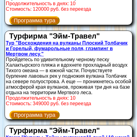
Продолжительность в днях: 10
Стоимость: 120000 руб. без переезда
Программа тура
Турфирма "Эйм-Травел"
Тур "Восхождения на вулканы Плоский Толбачик
и Горелый, фумарольные поля, глэмпинг в
Мертвом лесу."
Пройдетесь по удивительному черному песку
Халактырского пляжа и вдохнете прохладный воздух
Тихого океана — в южной части. Почувствуете
бурление лавовых рек у подножия вулкана Толбачик
на севере полуострова. А еще — проникнетесь особой
атмосферой края вулканов, проживая три дня на базе
отдыха на территории Мертвого леса.
Продолжительность в днях: 10
Стоимость: 349000 руб. без переезда
Программа тура
Турфирма "Эйм-Травел"