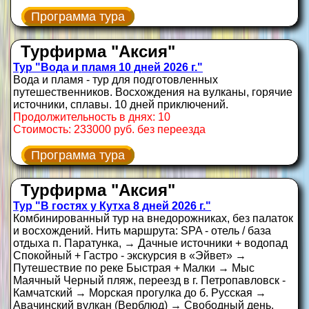
Программа тура
Турфирма "Аксия"
Тур "Вода и пламя 10 дней 2026 г."
Вода и пламя - тур для подготовленных
путешественников. Восхождения на вулканы, горячие
источники, сплавы. 10 дней приключений.
Продолжительность в днях: 10
Стоимость: 233000 руб. без переезда
Программа тура
Турфирма "Аксия"
Тур "В гостях у Кутха 8 дней 2026 г."
Комбинированный тур на внедорожниках, без палаток
и восхождений. Нить маршрута: SPA - отель / база
отдыха п. Паратунка, → Дачные источники + водопад
Спокойный + Гастро - экскурсия в «Эйвет» →
Путешествие по реке Быстрая + Малки → Мыс
Маячный Черный пляж, переезд в г. Петропавловск -
Камчатский → Морская прогулка до б. Русская →
Авачинский вулкан (Верблюд) → Свободный день.